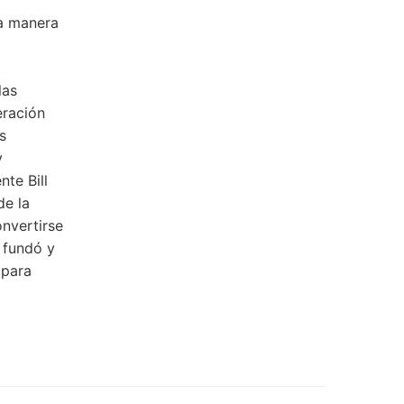
na manera
las
eración
s
y
nte Bill
de la
onvertirse
, fundó y
 para