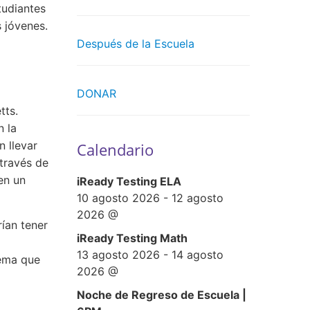
tudiantes
 jóvenes.
Después de la Escuela
DONAR
tts.
n la
n llevar
Calendario
 través de
en un
iReady Testing ELA
10 agosto 2026
-
12 agosto
2026
@
ían tener
iReady Testing Math
13 agosto 2026
-
14 agosto
tema que
2026
@
Noche de Regreso de Escuela |