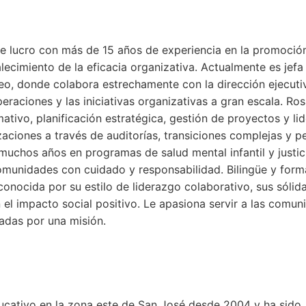
de lucro con más de 15 años de experiencia en la promoció
ecimiento de la eficacia organizativa. Actualmente es jefa
o, donde colabora estrechamente con la dirección ejecutiv
operaciones y las iniciativas organizativas a gran escala. Ro
tivo, planificación estratégica, gestión de proyectos y li
aciones a través de auditorías, transiciones complejas y p
muchos años en programas de salud mental infantil y justic
comunidades con cuidado y responsabilidad. Bilingüe y for
onocida por su estilo de liderazgo colaborativo, sus sólid
el impacto social positivo. Le apasiona servir a las comun
adas por una misión.
ducativo en la zona este de San José desde 2004 y ha sido