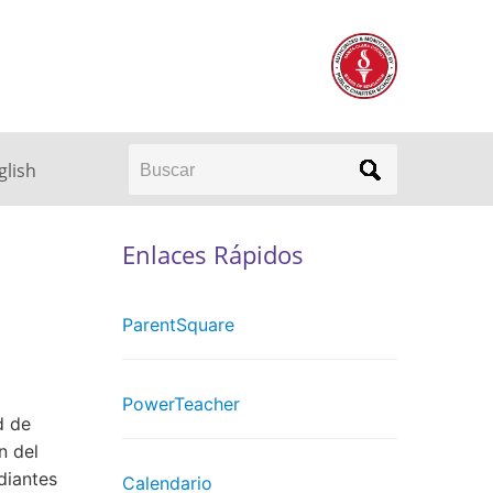
Buscar
glish
Enlaces Rápidos
ParentSquare
PowerTeacher
d de
n del
diantes
Calendario