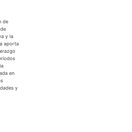
n de
 de
a y la
sa aporta
derazgo
eríodos
ia
mada en
as
idades y