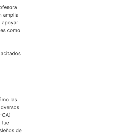
rofesora
n amplia
n apoyar
ales como
pacitados
cómo las
adversos
D-CA)
 fue
isleños de