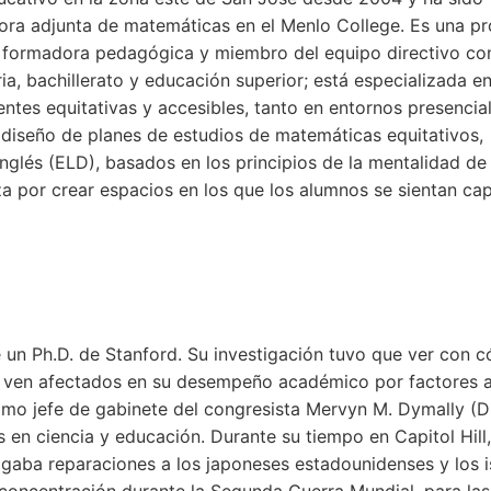
sora adjunta de matemáticas en el Menlo College. Es una p
formadora pedagógica y miembro del equipo directivo co
a, bachillerato y educación superior; está especializada e
ntes equitativas y accesibles, tanto en entornos presenci
l diseño de planes de estudios de matemáticas equitativos,
inglés (ELD), basados en los principios de la mentalidad de
rza por crear espacios en los que los alumnos se sientan ca
 un Ph.D. de Stanford. Su investigación tuvo que ver con 
se ven afectados en su desempeño académico por factores 
omo jefe de gabinete del congresista Mervyn M. Dymally (
s en ciencia y educación. Durante su tiempo en Capitol Hill,
pagaba reparaciones a los japoneses estadounidenses y los 