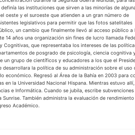
concentración durante la Segunda Guerra Mundial, para las
definía las instituciones que sirven a las minorías de algu
el oeste y el suroeste que atienden a un gran número de
istentes legislativos para permitir que las fotos satelitales
úblico, un cambio que finalmente llevó al acceso público a 
te 14 años una organización sin fines de lucro llamada Fed
 Cognitivas, que representaba los intereses de las política
partamentos de posgrado de psicología, ciencia cognitiva 
e un grupo de científicos y educadores a los que el Preside
 desarrollara la política de su administración sobre el uso 
ollo económico. Regresó al Área de la Bahía en 2003 para c
icas en la Universidad Nacional Hispana. Mientras estuvo allí
ias e Informática. Cuando se jubila, escribe subvenciones
ida Sunrise. También administra la evaluación de rendimiento
greso Académico.