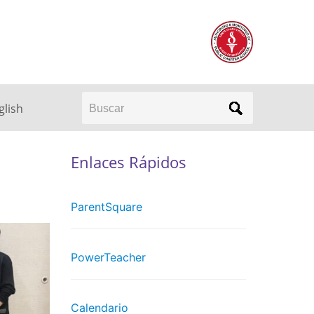
Buscar
glish
Enlaces Rápidos
ParentSquare
PowerTeacher
Calendario