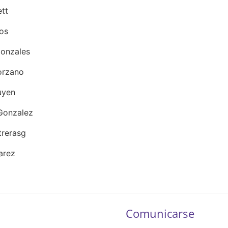
tt
os
onzales
orzano
Nguyen
Gonzalez
trerasg
arez
Comunicarse