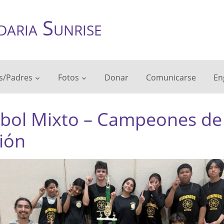
daria Sunrise
s/Padres
Fotos
Donar
Comunicarse
En
ibol Mixto – Campeones de
sión