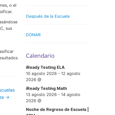
mes, o el
ificar.
Después de la Escuela
basándose
AC, sus
DONAR
sificar
Calendario
resultados
iReady Testing ELA
10 agosto 2026
-
12 agosto
2026
@
iReady Testing Math
scuelas
13 agosto 2026
-
14 agosto
les
→
2026
@
Noche de Regreso de Escuela |