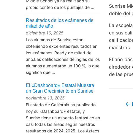
Middle School ya ha realizado su
Sunrise Mi
propio conteo de los puntajes de …
doble del 
Resultados de los exámenes de
La escuela
mitad de año
en sus cal
diciembre 16, 2025
Los alumnos de Sunrise están
calificaci
obteniendo excelentes resultados en
maestros.
los exámenes iReady de mitad de
El año pas
año.Las calificaciones de inglés de los
alumnos aumentaron un 100 %, lo que
alrededor 
significa que …
de las pru
El «Dashboard» Estatal Muestra
un Gran Crecimiento en Sunrise
noviembre 13, 2025
←
El estado de California ha publicado
hoy su «Dashboard» estatal, y
Sunrise tiene un aspecto fantástico en
casi todas las áreas según nuestros
resultados de 2024-2025. Los Aztecs