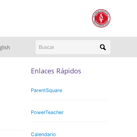
Buscar
glish
s
Enlaces Rápidos
ParentSquare
PowerTeacher
Calendario